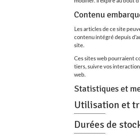
modifier. Il expire au bout d
Contenu embarqué 
Les articles de ce site peu
contenu intégré depuis d’au
site.
Ces sites web pourraient co
tiers, suivre vos interacti
web.
Statistiques et m
Utilisation et 
Durées de stoc